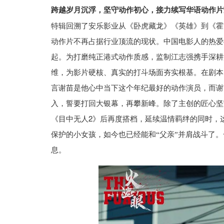
跨越岁月沉浮，坚守动作初心，接力续写华语动作片
特辑回溯了安乐影业从《卧虎藏龙》《英雄》到《霍
动作片不再占据行业顶流的现状。中国电影人的热爱
起。为打磨纯正港式动作质感，监制江志强携手深耕
维，为影片硬核、真实的打斗场面夯实根基。在剧本
言谢苗是他心中当下这个年纪最好的动作演员，而谢
入，誓要打回大银幕，再攀新峰。除了主创的匠心坚
2
《目中无人
》后再度搭档，延续温情羁绊的同时，
保护的小女孩，如今也已经能和“父亲”并肩战斗了
息。