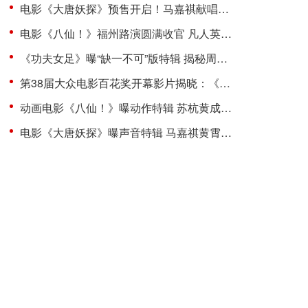
电影《大唐妖探》预售开启！马嘉祺献唱主题曲《不退！》邀你共赴探案之旅
电影《八仙！》福州路演圆满收官 凡人英雄故事引发广泛共鸣
《功夫女足》曝“缺一不可”版特辑 揭秘周星驰新作中的新人力量
第38届大众电影百花奖开幕影片揭晓：《密档》
动画电影《八仙！》曝动作特辑 苏杭黄成希强强联手铸就超燃打戏
电影《大唐妖探》曝声音特辑 马嘉祺黄霄雲唱响少年热血之歌！