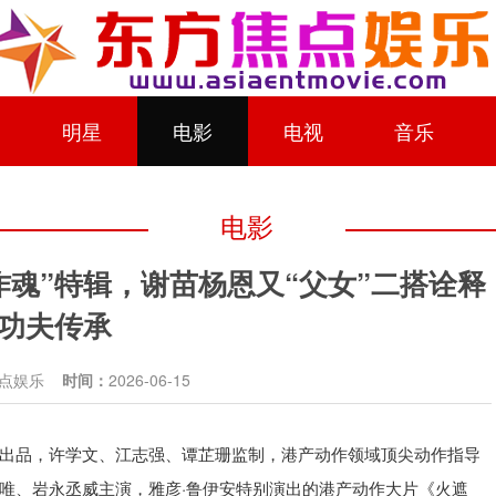
明星
电影
电视
音乐
电影
作魂”特辑，谢苗杨恩又“父女”二搭诠释
功夫传承
焦点娱乐
时间：
2026-06-15
出品，许学文、江志强、谭芷珊监制，港产动作领域顶尖动作指导
·
唯、岩永丞威主演，雅彦
鲁伊安特别演出的港产动作大片《火遮