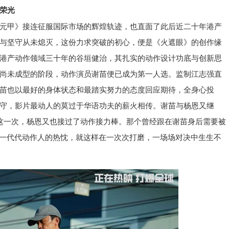
荣光
元甲》接连征服国际市场的辉煌轨迹，也直面了此后近二十年港产
与坚守从未熄灭，这份力求突破的初心，便是《火遮眼》的创作缘
港产动作领域三十年的谷垣健治，其扎实的动作设计功底与创新思
尚未成型的阶段，动作演员谢苗便已成为第一人选。监制江志强直
苗也以最好的身体状态和最踏实努力的态度回应期待，全身心投
守，影片最动人的莫过于华语功夫的薪火相传。谢苗与杨恩又继
这一次，杨恩又也接过了动作接力棒。那个曾经跟在谢苗身后需要被
。一代代动作人的热忱，就这样在一次次打磨，一场场对决中生生不