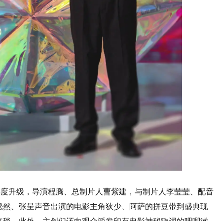
再度升级，导演程腾、总制片人曹紫建，与制片人李莹莹、配音
淞然、张呈声音出演的电影主角狄少、阿萨的拼豆带到盛典现