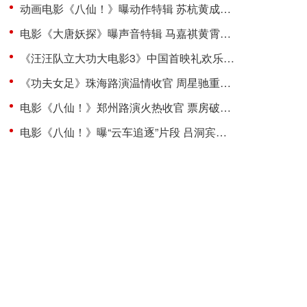
动画电影《八仙！》曝动作特辑 苏杭黄成希强强联手铸就超燃打戏
电影《大唐妖探》曝声音特辑 马嘉祺黄霄雲唱响少年热血之歌！
《汪汪队立大功大电影3》中国首映礼欢乐举行 首轮点映给孩子带来欢乐
《功夫女足》珠海路演温情收官 周星驰重返故地回忆岁月情怀
电影《八仙！》郑州路演火热收官 票房破7亿口碑爆棚引多刷狂潮
电影《八仙！》曝“云车追逐”片段 吕洞宾钟离权上演飙车大戏