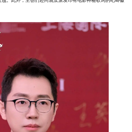
红毯。此外，主创们还向观众派发印有电影神秘歌词的吧唧徽