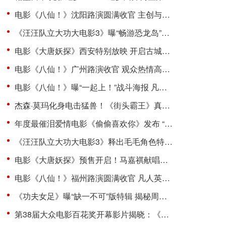
电影《八仙！》沈阳路演圆满收官 主创与观众互赠“东北特色”惊喜
《汪汪队立大功大电影3》曝“畅游恐龙岛”片段 点映口碑升温引共鸣
电影《大唐妖探》西安特别放映 开启古城合家欢奇幻冒险！
电影《八仙！》广州路演收官 观众热情高涨主创收获“粤”式惊喜
电影《八仙！》曝“一起上！”战斗海报 凡人集结共赴终极决战
杰森·莫玛化身电击猛兽！《街头霸王》真人电影布兰卡单人预告震撼发布
年度最催泪爱情电影《偷偷喜欢你》发布 “夏日恋恋” 版预告 七夕解锁盛夏暗恋毕业季离别遗憾
《汪汪队立大功大电影3》释出毛毛角色特辑 限时超前观影更快乐
电影《大唐妖探》预售开启！马嘉祺献唱主题曲《不退！》邀你共赴探案之旅
电影《八仙！》福州路演圆满收官 凡人英雄故事引发广泛共鸣
《功夫女足》曝“缺一不可”版特辑 揭秘周星驰新作中的新人力量
第38届大众电影百花奖开幕影片揭晓：《密档》