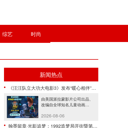
综艺
时尚
新闻热点
《汪汪队立大功大电影3》发布“暖心相伴”预告 暑假亲子观影首选
由美国派拉蒙影片公司出品、
改编自全球知名儿童动画
IP《汪汪队......
2026-08-06
翰墨留章·光影追梦：1992造梦局开街暨第二届“中子星·小说月报影视改编价值潜力榜”发布会在盐城举行