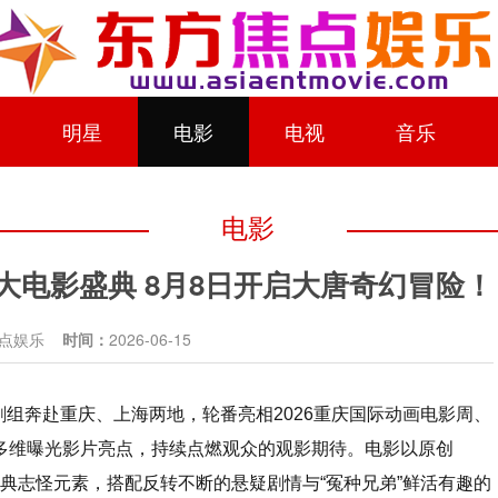
明星
电影
电视
音乐
电影
电影盛典 8月8日开启大唐奇幻冒险！
焦点娱乐
时间：
2026-06-15
组奔赴重庆、上海两地，轮番亮相2026重庆国际动画电影周、
多维曝光影片亮点，持续点燃观众的观影期待。电影以原创
古典志怪元素，搭配反转不断的悬疑剧情与“冤种兄弟”鲜活有趣的