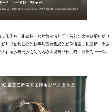
演，朱圣祎、张铁林、郑罗茜主演的国内首部烟火治愈系味觉电
映。影片以独具匠心的叙事与富有哲思的影像语言，构建起一个连
轻人在返乡与离乡之间的内心困境与成长共鸣，被誉为“一封写