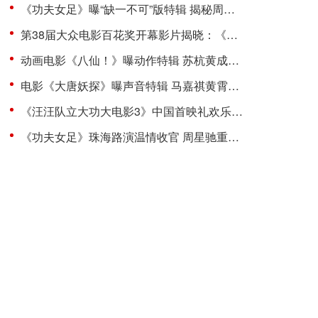
《功夫女足》曝“缺一不可”版特辑 揭秘周星驰新作中的新人力量
第38届大众电影百花奖开幕影片揭晓：《密档》
动画电影《八仙！》曝动作特辑 苏杭黄成希强强联手铸就超燃打戏
电影《大唐妖探》曝声音特辑 马嘉祺黄霄雲唱响少年热血之歌！
《汪汪队立大功大电影3》中国首映礼欢乐举行 首轮点映给孩子带来欢乐
《功夫女足》珠海路演温情收官 周星驰重返故地回忆岁月情怀