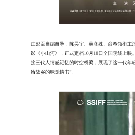
由彭臣自编自导，陈昊宇、吴彦姝、彦希领衔主
影《小山河》，正式定档10月18日全国院线上
接三代人情感记忆的时空桥梁，展现了这一代年
给故乡的味觉情书”。