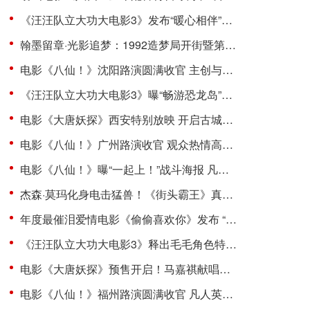
《汪汪队立大功大电影3》发布“暖心相伴”预告 暑假亲子观影首选
翰墨留章·光影追梦：1992造梦局开街暨第二届“中子星·小说月报影视改编价值潜力榜”发布会在盐城举行
电影《八仙！》沈阳路演圆满收官 主创与观众互赠“东北特色”惊喜
《汪汪队立大功大电影3》曝“畅游恐龙岛”片段 点映口碑升温引共鸣
电影《大唐妖探》西安特别放映 开启古城合家欢奇幻冒险！
电影《八仙！》广州路演收官 观众热情高涨主创收获“粤”式惊喜
电影《八仙！》曝“一起上！”战斗海报 凡人集结共赴终极决战
杰森·莫玛化身电击猛兽！《街头霸王》真人电影布兰卡单人预告震撼发布
年度最催泪爱情电影《偷偷喜欢你》发布 “夏日恋恋” 版预告 七夕解锁盛夏暗恋毕业季离别遗憾
《汪汪队立大功大电影3》释出毛毛角色特辑 限时超前观影更快乐
电影《大唐妖探》预售开启！马嘉祺献唱主题曲《不退！》邀你共赴探案之旅
电影《八仙！》福州路演圆满收官 凡人英雄故事引发广泛共鸣