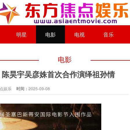
明星
电影
电视
音乐
电影
18 陈昊宇吴彦姝首次合作演绎祖孙情
焦点娱乐
时间：
2025-09-08