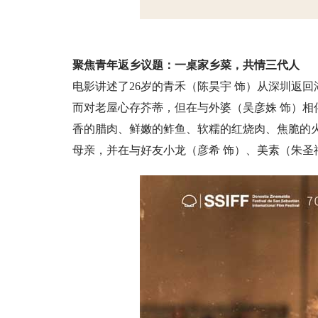
聚焦青年返乡议题：一桌家乡菜，共情三代人
电影讲述了26岁的青禾（陈昊宇 饰）从深圳返
而对老屋心存芥蒂，但在与外婆（吴彦姝 饰）
香的腊肉、鲜嫩的鲊鱼、软糯的红烧肉、焦脆的
母亲，并在与好友小龙（彦希 饰）、美素（朱圣